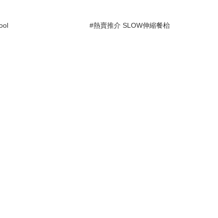
ool
#熱賣推介 SLOW伸縮餐枱