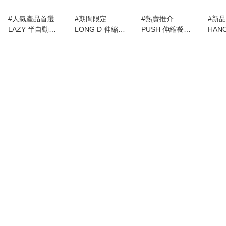
#人氣產品首選
#期間限定
#熱賣推介
#新
LAZY 半自動升
LONG D 伸縮餐
PUSH 伸縮餐桌
HANO
降伸縮餐桌 (餐
桌 (餐桌椅套裝)
(餐枱椅套裝)
Cupb
枱套裝)