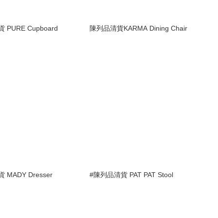
PURE Cupboard
陳列品清貨KARMA Dining Chair
MADY Dresser
#陳列品清貨 PAT PAT Stool