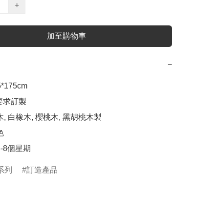
+
加至購物車
−
*175cm 

要求訂製

木, 白橡木, 櫻桃木, 黑胡桃木製



系列
訂造產品