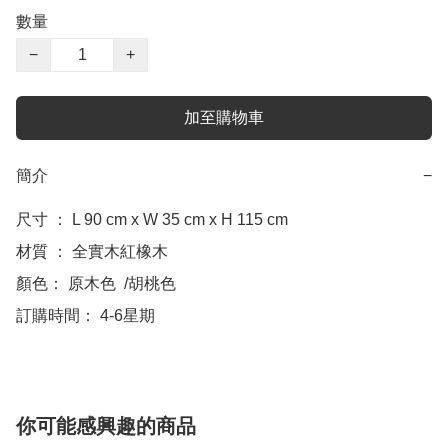
數量
−
+
加至購物車
簡介
−
尺寸 ： L 90 cm x W 35 cm x H 115 cm

材質 ： 全實木紅橡木

顏色： 原木色  /胡桃色

訂購時間： 4-6星期
你可能感興趣的商品