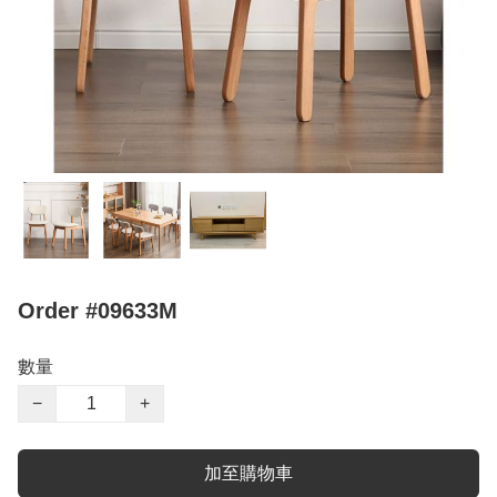
Order #09633M
數量
−
+
加至購物車