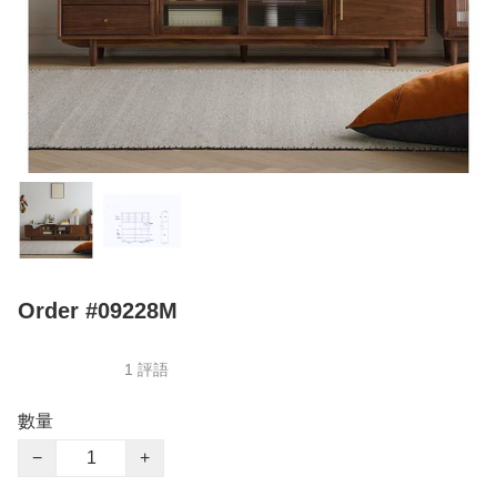
Order #09228M
1 評語
數量
−
+