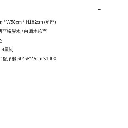
−
 * W58cm * H182cm (單門) 

西亞橡膠木 / 白蠟木飾面



-4星期

頂櫃 60*58*45cm $1900