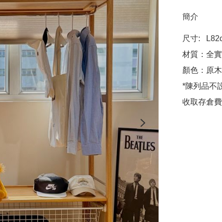
簡介
尺寸:   L82c
材質：全實
顏色：原木
*陳列品不