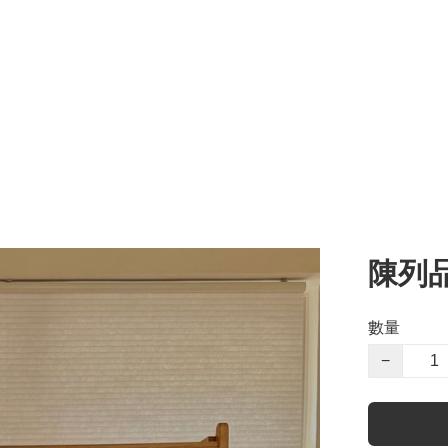
陳列品 
數量
−