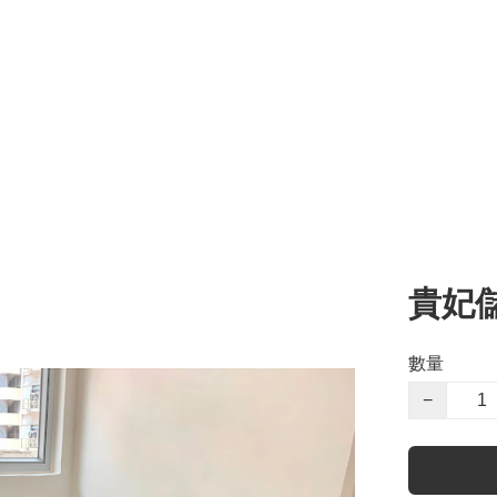
貴妃儲
數量
−