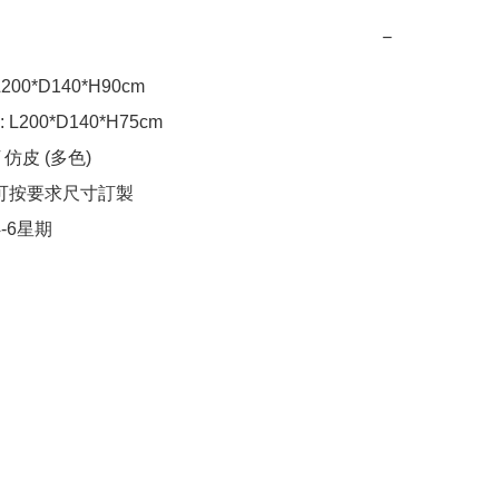
−
00*D140*H90cm

200*D140*H75cm

 仿皮 (多色)

可按要求尺寸訂製

4-6星期