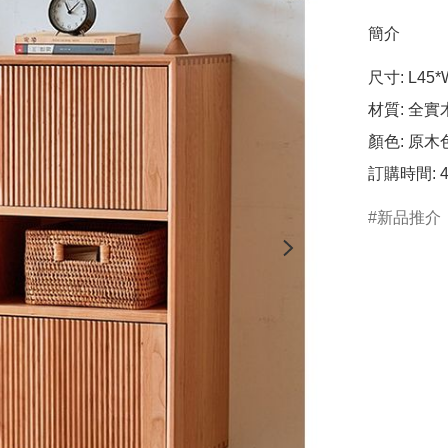
簡介
尺寸: L45*
材質: 全實
顏色: 原木色
訂購時間: 
新品推介