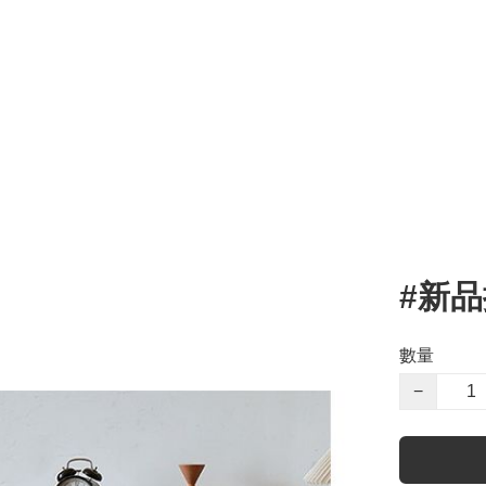
#新品推
數量
−