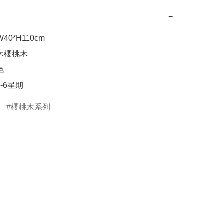
−
W40*H110cm

木櫻桃木



4-6星期
櫻桃木系列