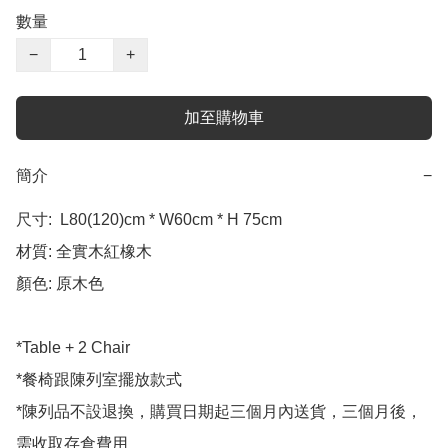
數量
−
+
加至購物車
簡介
−
尺寸:  L80(120)cm * W60cm * H 75cm

材質: 全實木紅橡木

顏色: 原木色 

*Table + 2 Chair 

*餐椅跟陳列室擺放款式

*陳列品不設退換，購買日期起三個月內送貨，三個月後，
需收取存倉費用