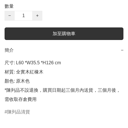
數量
−
+
加至購物車
簡介
−
尺寸: L60 *W35.5 *H126 cm

材質: 全實木紅橡木

顏色: 原木色

*陳列品不設退換，購買日期起三個月內送貨，三個月後，
需收取存倉費用
陳列品清貨