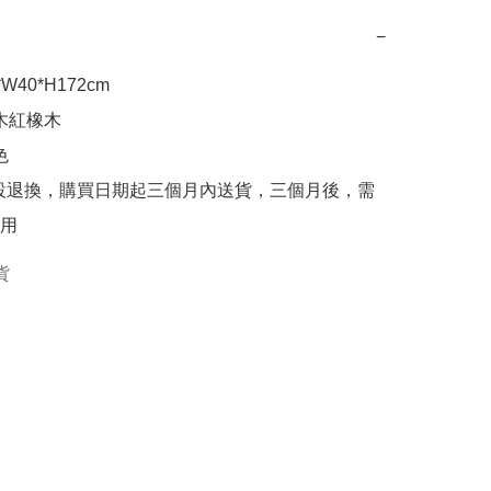
−
*W40*H172cm

木紅橡木



設退換，購買日期起三個月內送貨，三個月後，需
用
貨