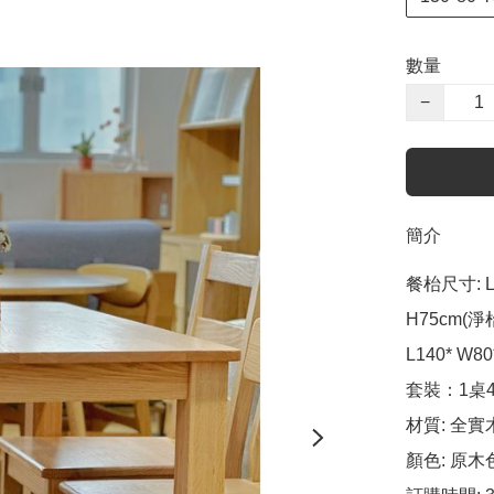
數量
−
簡介
餐枱尺寸: L11
H75cm(淨枱$
L140* W80
套裝：1桌4椅
材質: 全實
顏色: 原木色