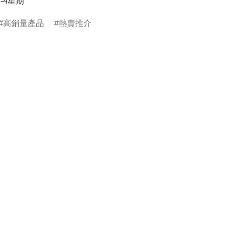
3-4星期
高銷量產品
熱賣推介