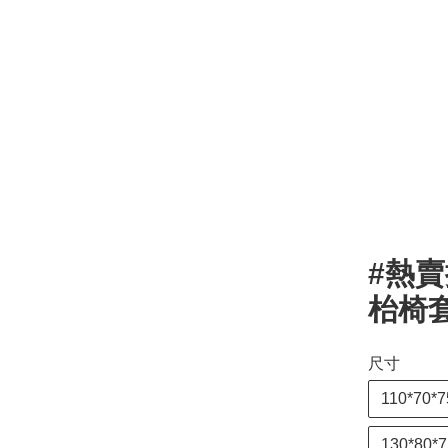
#熱賣推
枱椅套
尺寸
110*70*
130*80*