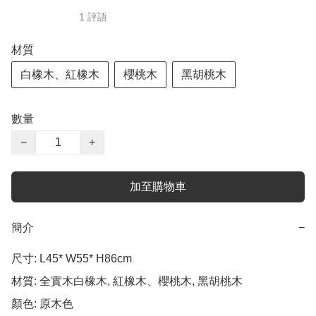
1 評語
材質
白橡木、紅橡木
櫻桃木
黑胡桃木
數量
−
+
加至購物車
簡介
−
尺寸: L45* W55* H86cm

材質: 全實木白橡木, 紅橡木、櫻桃木, 黑胡桃木

顏色: 原木色 
