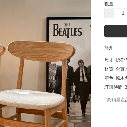
數量
−
簡介
尺寸: L50*
材質: 全實
顏色: 原木色 
訂購時間: 
高銷量產