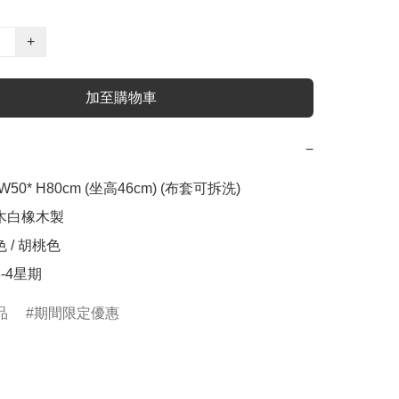
+
加至購物車
−
 W50* H80cm (坐高46cm) (布套可拆洗)

木白橡木製 

/ 胡桃色  

3-4星期
品
期間限定優惠