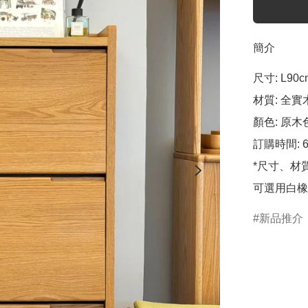
簡介
尺寸: L90c
材質: 全實
顏色: 原木色
訂購時間: 6
*尺寸、材
可選用白橡
新品推介