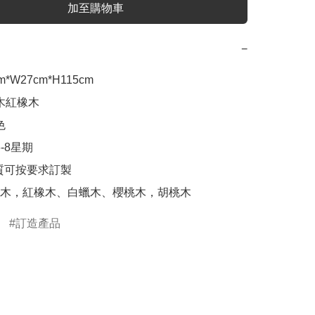
加至購物車
−
m*W27cm*H115cm

木紅橡木



-8星期

質可按要求訂製

木，紅橡木、白蠟木、櫻桃木，胡桃木
訂造產品