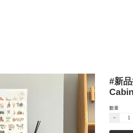
#新品推
Cabi
數量
−