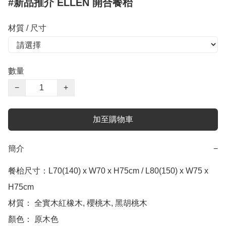
#新品推介 ELLEN 開合餐枱
材質 / 尺寸
數量
−
+
加至購物車
簡介
−
餐枱尺寸：L70(140) x W70 x H75cm / L80(150) x W75 x 
H75cm

材質： 全實木紅橡木, 櫻桃木, 黑胡桃木

顏色： 原木色
