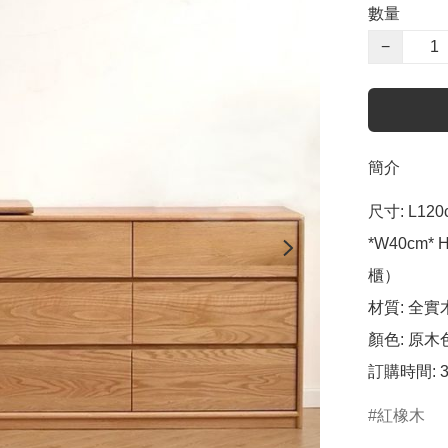
數量
−
簡介
尺寸: L120
*W40cm* 
櫃）

材質: 全實
顏色: 原木色
訂購時間: 
紅橡木