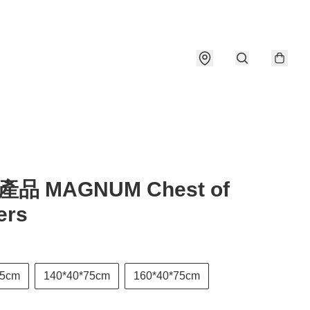
品 MAGNUM Chest of
ers
75cm
140*40*75cm
160*40*75cm