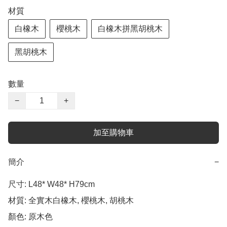
材質
白橡木
櫻桃木
白橡木拼黑胡桃木
黑胡桃木
數量
−
+
加至購物車
簡介
−
尺寸: L48* W48* H79cm

材質: 全實木白橡木, 櫻桃木, 胡桃木

顏色: 原木色
