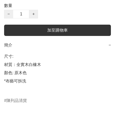
數量
−
+
加至購物車
簡介
−
尺寸: 

材質：全實木白橡木

顏色: 原木色

*布藝可拆洗

陳列品清貨