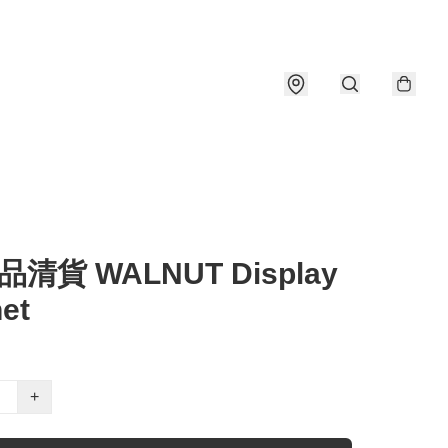
清貨 WALNUT Display
et
+