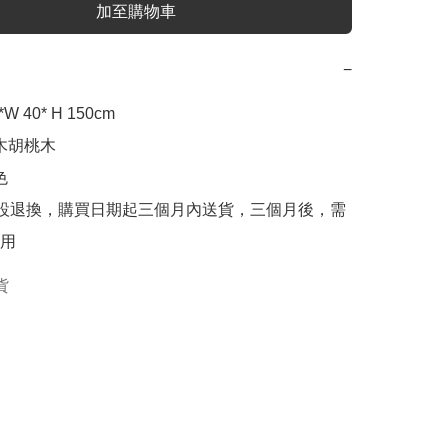
加至購物車
−
*W 40* H 150cm

木胡桃木



貨