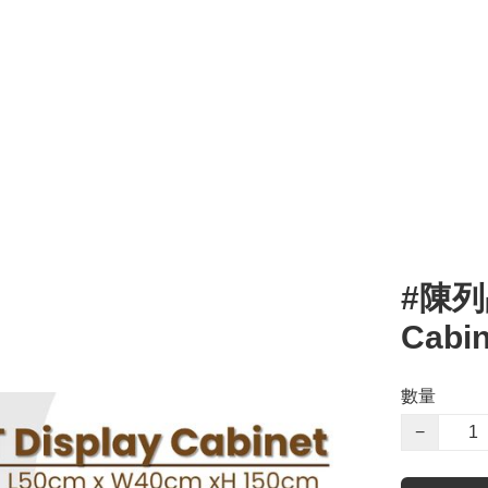
#陳列品
Cabin
數量
−