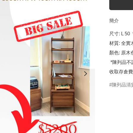
簡介
尺寸: L 50  
材質: 全實
顏色: 原木色
 *陳列品不設退換，購買日期起三個月內送貨，三個月後，需
陳列品清